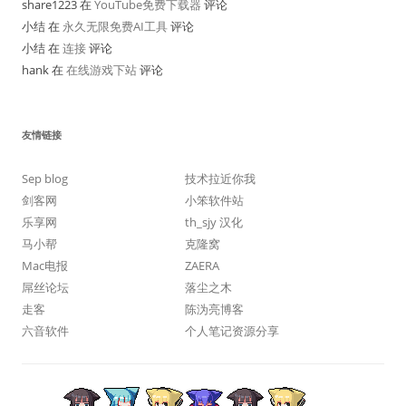
share1223 在
YouTube免费下载器
评论
小结 在
永久无限免费AI工具
评论
小结 在
连接
评论
hank 在
在线游戏下站
评论
友情链接
Sep blog
技术拉近你我
剑客网
小笨软件站
乐享网
th_sjy 汉化
马小帮
克隆窝
Mac电报
ZAERA
屌丝论坛
落尘之木
走客
陈沩亮博客
六音软件
个人笔记资源分享