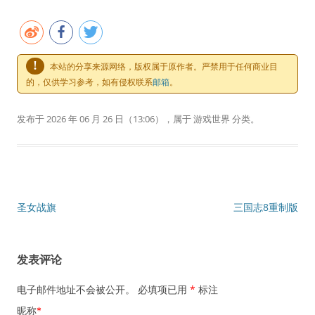
!
本站的分享来源网络，版权属于原作者。严禁用于任何商业目
的，仅供学习参考，如有侵权联系
邮箱
。
发布于
2026 年 06 月 26 日
（13:06），属于
游戏世界
分类。
文章导航
圣女战旗
三国志8重制版
发表评论
电子邮件地址不会被公开。 必填项已用
*
标注
昵称
*