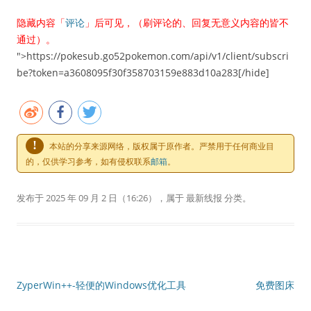
隐藏内容「
评论
」后可见，（刷评论的、回复无意义内容的皆不
通过）。
">https://pokesub.go52pokemon.com/api/v1/client/subscri
be?token=a3608095f30f358703159e883d10a283[/hide]
!
本站的分享来源网络，版权属于原作者。严禁用于任何商业目
的，仅供学习参考，如有侵权联系
邮箱
。
发布于
2025 年 09 月 2 日
（16:26），属于
最新线报
分类。
文章导航
ZyperWin++-轻便的Windows优化工具
免费图床