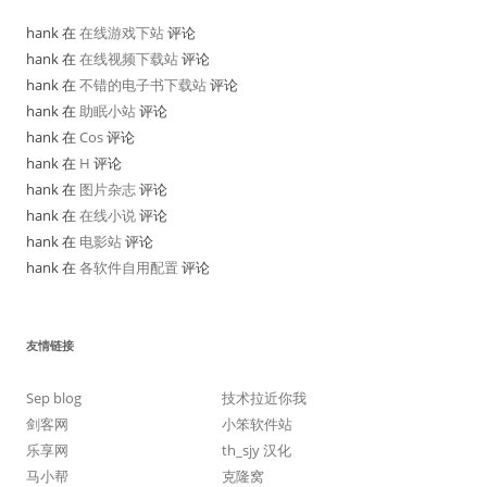
hank 在
在线游戏下站
评论
hank 在
在线视频下载站
评论
hank 在
不错的电子书下载站
评论
hank 在
助眠小站
评论
hank 在
Cos
评论
hank 在
H
评论
hank 在
图片杂志
评论
hank 在
在线小说
评论
hank 在
电影站
评论
hank 在
各软件自用配置
评论
友情链接
Sep blog
技术拉近你我
剑客网
小笨软件站
乐享网
th_sjy 汉化
马小帮
克隆窝