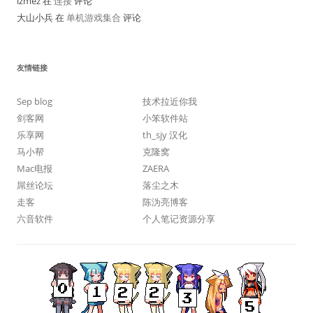
lzmez 在
连接
评论
大山小兵 在
单机游戏集合
评论
友情链接
Sep blog
技术拉近你我
剑客网
小笨软件站
乐享网
th_sjy 汉化
马小帮
克隆窝
Mac电报
ZAERA
屌丝论坛
落尘之木
走客
陈沩亮博客
六音软件
个人笔记资源分享