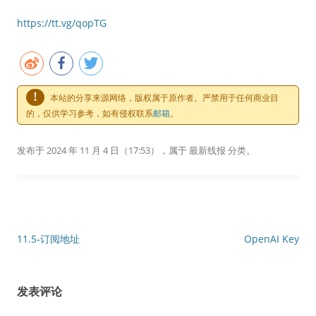
https://tt.vg/qopTG
!
本站的分享来源网络，版权属于原作者。严禁用于任何商业目
的，仅供学习参考，如有侵权联系
邮箱
。
发布于
2024 年 11 月 4 日
（17:53），属于
最新线报
分类。
文章导航
11.5-订阅地址
OpenAI Key
发表评论