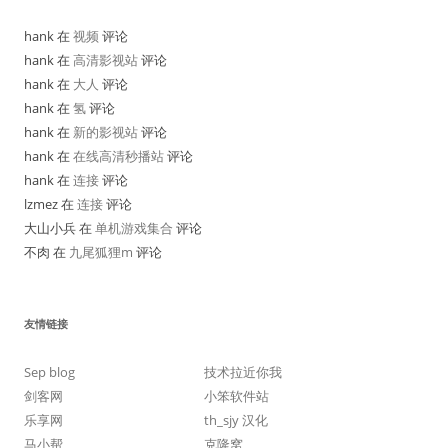
hank 在
视频
评论
hank 在
高清影视站
评论
hank 在
大人
评论
hank 在
氢
评论
hank 在
新的影视站
评论
hank 在
在线高清秒播站
评论
hank 在
连接
评论
lzmez 在
连接
评论
大山小兵 在
单机游戏集合
评论
不肉 在
九尾狐狸m
评论
友情链接
Sep blog
技术拉近你我
剑客网
小笨软件站
乐享网
th_sjy 汉化
马小帮
克隆窝