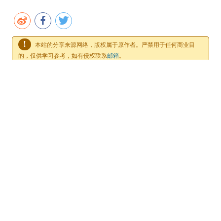
!
本站的分享来源网络，版权属于原作者。严禁用于任何商业目
的，仅供学习参考，如有侵权联系
邮箱
。
发布于
2026 年 06 月 5 日
（09:22），属于
电脑软件
分类。
文章导航
新版屏蔽iOS/iPadOS描述文件来了！
2026.6.4-公益节点
发表评论
电子邮件地址不会被公开。 必填项已用
*
标注
昵称
*