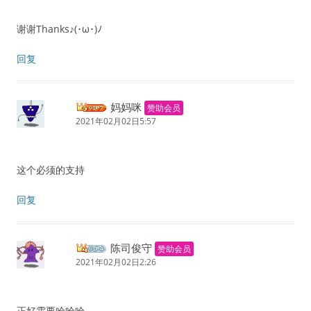
谢谢Thanks♪(･ω･)ﾉ
回复
妈妈咪
赞助会员
2021年02月02日5:57
这个必须的支持
回复
陈司俊守
赞助会员
2021年02月02日2:26
正好需要哈哈哈