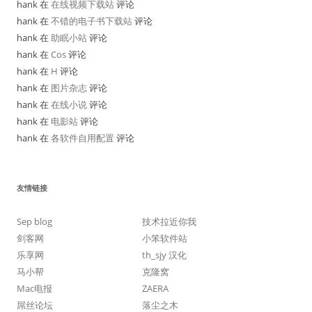
hank 在
在线视频下载站
评论
hank 在
不错的电子书下载站
评论
hank 在
助眠小站
评论
hank 在
Cos
评论
hank 在
H
评论
hank 在
图片杂志
评论
hank 在
在线小说
评论
hank 在
电影站
评论
hank 在
各软件自用配置
评论
友情链接
Sep blog
技术拉近你我
剑客网
小笨软件站
乐享网
th_sjy 汉化
马小帮
克隆窝
Mac电报
ZAERA
屌丝论坛
落尘之木