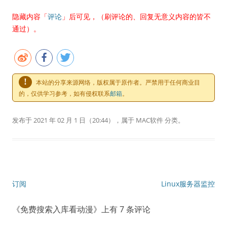
隐藏内容「
评论
」后可见，（刷评论的、回复无意义内容的皆不
通过）。
!
本站的分享来源网络，版权属于原作者。严禁用于任何商业目
的，仅供学习参考，如有侵权联系
邮箱
。
发布于
2021 年 02 月 1 日
（20:44），属于
MAC软件
分类。
文章导航
订阅
Linux服务器监控
《
免费搜索入库看动漫
》上有 7 条评论