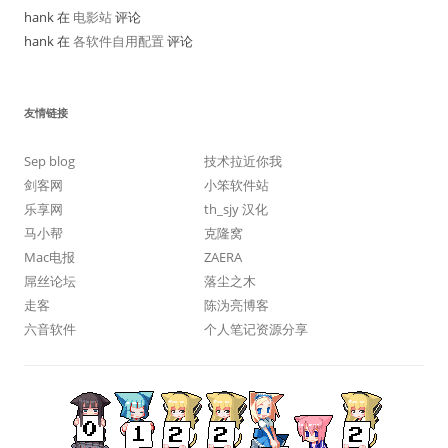
hank 在
电影站
评论
hank 在
各软件自用配置
评论
友情链接
Sep blog
技术拉近你我
剑客网
小笨软件站
乐享网
th_sjy 汉化
马小帮
克隆窝
Mac电报
ZAERA
屌丝论坛
落尘之木
走客
陈沩亮博客
六音软件
个人笔记资源分享